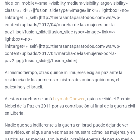
hide_on_mobile=»small-visibility,medium-visibility,large-visibility»
class=»» id=»»][fusion_slide type=»image» link=»» lightbox=»no»
linktarget=»_self»]http://tierrasantaparatodos.com/ws/wp-
content/uploads/2017/04/marcha-de-las-mujeres-por-la-
paz1.jpg[/fusion_slide][fusion_slide type=»image» link=»»
lightbox=»no»
linktarget=»_self»]http://tierrasantaparatodos.com/ws/wp-
content/uploads/2017/04/marcha-de-las-mujeres-por-la-
paz2.jpg[/fusion_slide][/fusion_slider]
Al mismo tiempo, otras quince mil mujeres exigían paz ante la
residencia de los primeros ministros de ambos gobiernos, el
palestino y el israelí.
A estas marchas se unió
Leymah Gbowee
, quien recibió el Premio
Nobel de la Paz en 2011 por su contribución al final de la guerra civil
en Liberia.
Nadie que sea indiferente a la guerra en Israel puede dejar de ver
este vídeo, en el que una vez más se muestra cómo las mujeres, y en
particular las madres, son la más increíble energía de paz en medio