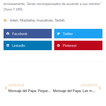
erróneamente. Serán recompensados de acuerdo a sus méritos”
(Sura 7:180)
islam
,
Masbaha
,
musulmán
,
Tasbih
Facebook
Twitter
LinkedIn
Pinterest
ANTERIOR
SIGUIENTE
Mensaje del Papa: Pequeños agricultores
Mensaje del Papa: Las mujeres en la sociedad