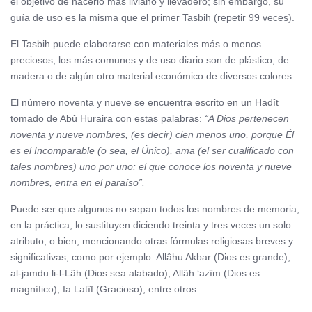
el objetivo de hacerlo más liviano y llevadero; sin embargo, su
guía de uso es la misma que el primer Tasbih (repetir 99 veces).
El Tasbih puede elaborarse con materiales más o menos
preciosos, los más comunes y de uso diario son de plástico, de
madera o de algún otro material económico de diversos colores.
El número noventa y nueve se encuentra escrito en un Hadît
tomado de Abû Huraira con estas palabras:
“A Dios pertenecen
noventa y nueve nombres, (es decir) cien menos uno, porque Él
es el Incomparable (o sea, el Único), ama (el ser cualificado con
tales nombres) uno por uno: el que conoce los noventa y nueve
nombres, entra en el paraíso”.
Puede ser que algunos no sepan todos los nombres de memoria;
en la práctica, lo sustituyen diciendo treinta y tres veces un solo
atributo, o bien, mencionando otras fórmulas religiosas breves y
significativas, como por ejemplo: Allâhu Akbar (Dios es grande);
al-jamdu li-l-Lâh (Dios sea alabado); Allâh ‘azîm (Dios es
magnífico); Ia Latîf (Gracioso), entre otros.