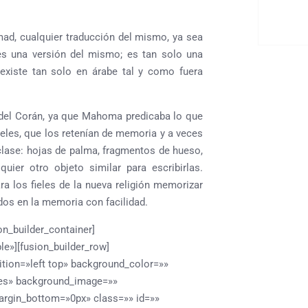
ad, cualquier traducción del mismo, ya sea
 es una versión del mismo; es tan solo una
 existe tan solo en árabe tal y como fuera
s del Corán, ya que Mahoma predicaba lo que
fieles, que los retenían de memoria y a veces
clase: hojas de palma, fragmentos de hueso,
ier otro objeto similar para escribirlas.
ara los fieles de la nueva religión memorizar
dos en la memoria con facilidad.
on_builder_container]
le»][fusion_builder_row]
ition=»left top» background_color=»»
»yes» background_image=»»
argin_bottom=»0px» class=»» id=»»