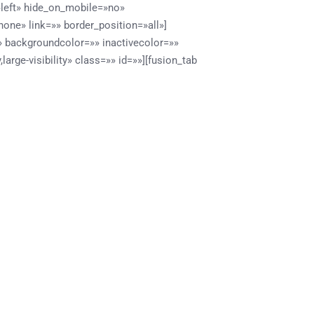
»left» hide_on_mobile=»no»
one» link=»» border_position=»all»]
s» backgroundcolor=»» inactivecolor=»»
large-visibility» class=»» id=»»][fusion_tab