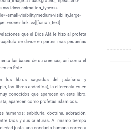
kground_image=»» background_repeat=»no-
s=»» id=»» animation_type=»»
»small-visibility,medium-visibility,large-
pe=»none» link=»»][fusion_text]
elaciones que el Dios Alá le hizo al profeta
capítulo se divide en partes más pequeñas
 sienta las bases de su creencia, así como el
een en Éste.
 los libros sagrados del judaísmo y
plo, los libros apócrifos), la diferencia es en
 muy conocidos que aparecen en este libro,
ista, aparecen como profetas islámicos.
s humanos: sabiduría, doctrina, adoración,
entre Dios y sus criaturas. Al mismo tiempo
ociedad justa, una conducta humana correcta