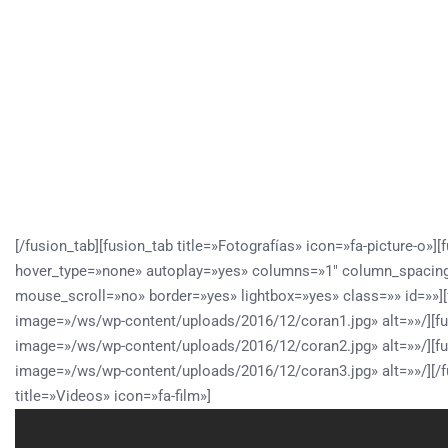
[/fusion_tab][fusion_tab title=»Fotografías» icon=»fa-picture-o»
hover_type=»none» autoplay=»yes» columns=»1″ column_spacing
mouse_scroll=»no» border=»yes» lightbox=»yes» class=»» id=»»][f
image=»/ws/wp-content/uploads/2016/12/coran1.jpg» alt=»»/][fus
image=»/ws/wp-content/uploads/2016/12/coran2.jpg» alt=»»/][fus
image=»/ws/wp-content/uploads/2016/12/coran3.jpg» alt=»»/][/f
title=»Videos» icon=»fa-film»]