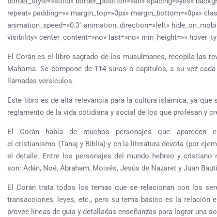
border_style=»solid» border_position=»all» spacing=»yes» bac
repeat» padding=»» margin_top=»0px» margin_bottom=»0px» clas
animation_speed=»0.3″ animation_direction=»left» hide_on_mobile=
visibility» center_content=»no» last=»no» min_height=»» hover_ty
El Corán es el libro sagrado de los musulmanes, recopila las rev
Mahoma. Se compone de 114 suras o capítulos, a su vez cada 
llamadas versículos.
Este libro es de alta relevancia para la cultura islámica, ya que
reglamento de la vida cotidiana y social de los que profesan y cr
El Corán habla de muchos personajes que aparecen en
el cristianismo (Tanaj y Biblia) y en la literatura devota (por ejem
el detalle. Entre los personajes del mundo hebreo y cristiano
son: Adán, Noé, Abraham, Moisés, Jesús de Nazaret y Juan Baut
El Corán trata todos los temas que se relacionan con los sere
transacciones, leyes, etc., pero su tema básico es la relación 
provee líneas de guía y detalladas enseñanzas para lograr una s