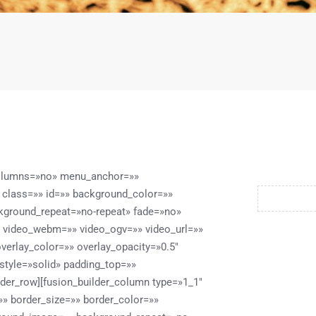
_columns=»no» menu_anchor=»»
ty» class=»» id=»» background_color=»»
kground_repeat=»no-repeat» fade=»no»
 video_webm=»» video_ogv=»» video_url=»»
verlay_color=»» overlay_opacity=»0.5″
style=»solid» padding_top=»»
lder_row][fusion_builder_column type=»1_1″
»» border_size=»» border_color=»»