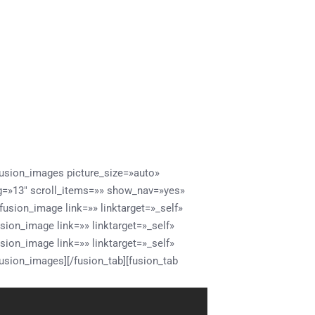
][fusion_images picture_size=»auto»
=»13″ scroll_items=»» show_nav=»yes»
usion_image link=»» linktarget=»_self»
ion_image link=»» linktarget=»_self»
ion_image link=»» linktarget=»_self»
usion_images][/fusion_tab][fusion_tab