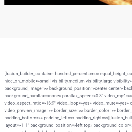
[fusion_builder_container hundred_percent=»no» equal_height
hide_on_mobile=»small-visibility,medium-visibility,large-visibili
background_image=»» background_position=»center center» bac
background_parallax=»none» parallax_speed=»0.3″ video_mp4=»»
video_aspect_ratio=»16:9″ video_loop=»yes» video_mute=»yes» o
video_preview_image=»» border_size=»» border_color=»» border_
padding_bottom=»» padding_left=»» padding_right=»»][fusion_bui
layout=»1_1″ background_position=»left top» background_color=