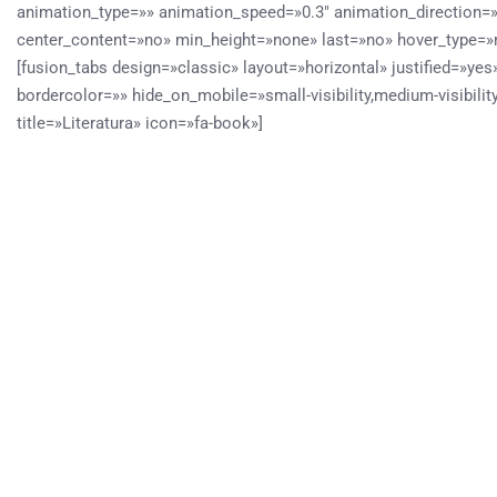
animation_type=»» animation_speed=»0.3″ animation_direction=
center_content=»no» min_height=»none» last=»no» hover_type=»n
[fusion_tabs design=»classic» layout=»horizontal» justified=»ye
bordercolor=»» hide_on_mobile=»small-visibility,medium-visibility,
title=»Literatura» icon=»fa-book»]