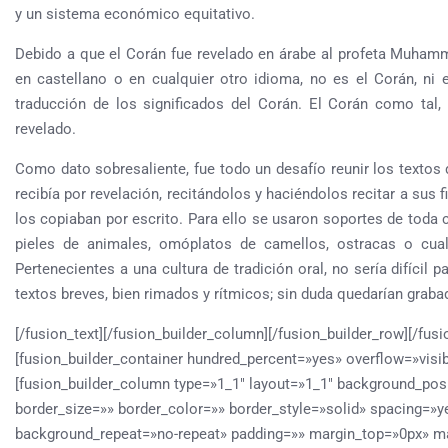
y un sistema económico equitativo.
Debido a que el Corán fue revelado en árabe al profeta Muhamm
en castellano o en cualquier otro idioma, no es el Corán, ni
traducción de los significados del Corán. El Corán como tal,
revelado.
Como dato sobresaliente, fue todo un desafío reunir los texto
recibía por revelación, recitándolos y haciéndolos recitar a sus 
los copiaban por escrito. Para ello se usaron soportes de toda 
pieles de animales, omóplatos de camellos, ostracas o cualqu
Pertenecientes a una cultura de tradición oral, no sería difícil p
textos breves, bien rimados y rítmicos; sin duda quedarían graba
[/fusion_text][/fusion_builder_column][/fusion_builder_row][/fusi
[fusion_builder_container hundred_percent=»yes» overflow=»visib
[fusion_builder_column type=»1_1″ layout=»1_1″ background_pos
border_size=»» border_color=»» border_style=»solid» spacing=
background_repeat=»no-repeat» padding=»» margin_top=»0px» m